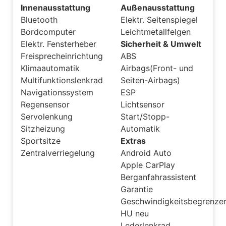
Innenausstattung
Außenausstattung
Bluetooth
Elektr. Seitenspiegel
Bordcomputer
Leichtmetallfelgen
Elektr. Fensterheber
Sicherheit & Umwelt
Freisprecheinrichtung
ABS
Klimaautomatik
Airbags(Front- und
Multifunktionslenkrad
Seiten-Airbags)
Navigationssystem
ESP
Regensensor
Lichtsensor
Servolenkung
Start/Stopp-
Sitzheizung
Automatik
Sportsitze
Extras
Zentralverriegelung
Android Auto
Apple CarPlay
Berganfahrassistent
Garantie
Geschwindigkeitsbegrenze
HU neu
Lederlenkrad