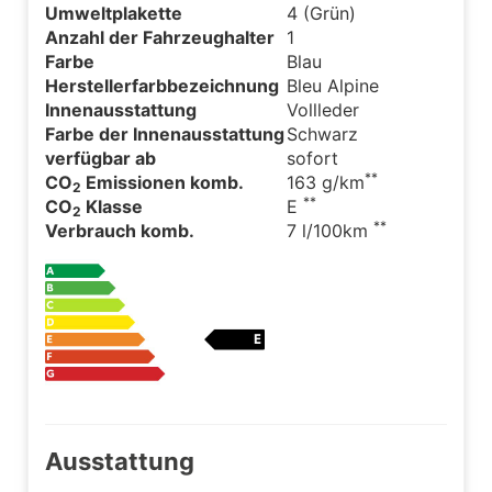
Umweltplakette
4 (Grün)
Anzahl der Fahrzeughalter
1
Farbe
Blau
Herstellerfarbbezeichnung
Bleu Alpine
Innenausstattung
Vollleder
Farbe der Innenausstattung
Schwarz
verfügbar ab
sofort
**
CO
Emissionen komb.
163 g/km
2
**
CO
Klasse
E
2
**
Verbrauch komb.
7 l/100km
Ausstattung